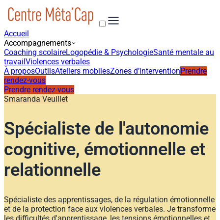
Accueil
Accompagnements
Coaching scolaire
Logopédie & Psychologie
Santé mentale au
travail
Violences verbales
À propos
Outils
Ateliers mobiles
Zones d’intervention
Prendre
rendez-vous
Prendre rendez-vous
Smaranda Veuillet
Spécialiste de l'autonomie
cognitive, émotionnelle et
relationnelle
Spécialiste des apprentissages, de la régulation émotionnelle
et de la protection face aux violences verbales. Je transforme
les difficultés d'apprentissage, les tensions émotionnelles et